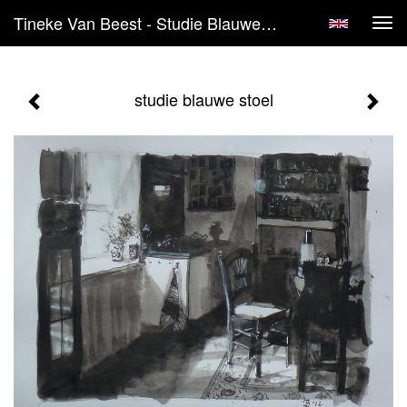
Tineke Van Beest - Studie Blauwe Stoel
Tog
navi
studie blauwe stoel